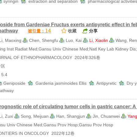
syringin
extraction and separation
pharmacological activiti
oside from Gardeniae Fructus exerts antipyretic effect in f
14
 pathway
被引量：
收藏
分享
Li, Maoxing
Chen, Shengfu
Luo, Kai
Li, Xiaolin
Wang, Renj
g Inst Radiat Med;Gansu Univ Chinese Med;Natl Key Lab Kidney Dis;B
RNAL OF ETHNOPHARMACOLOGY 2024年326卷
分区
5.4
Geniposide
Gardenia jasminoides Ellis
Antipyretic
Dry 
pathway
ognostic role of circulating tumor cells in gastric cancer: 
Li, Zuxi
Song, Meijuan
Han, Shangjun
Jin, Chuanwei
Yang
 Univ Chinese Med;Gansu Prov Hosp;Gansu Prov Hosp
TIERS IN ONCOLOGY 2022年12卷