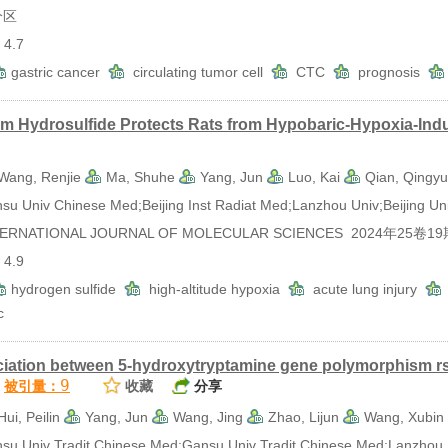
分区
4.7
gastric cancer
circulating tumor cell
CTC
prognosis
m Hydrosulfide Protects Rats from Hypobaric-Hypoxia-Ind
Wang, Renjie
Ma, Shuhe
Yang, Jun
Luo, Kai
Qian, Qingy
Univ Chinese Med;Beijing Inst Radiat Med;Lanzhou Univ;Beijing Univ
RNATIONAL JOURNAL OF MOLECULAR SCIENCES 2024年25卷19
4.9
hydrogen sulfide
high-altitude hypoxia
acute lung injury
ic
iation between 5-hydroxytryptamine gene polymorphism rs
9
被引量：
收藏
分享
Hui, Peilin
Yang, Jun
Wang, Jing
Zhao, Lijun
Wang, Xubin
Univ Tradit Chinese Med;Gansu Univ Tradit Chinese Med;Lanzhou U