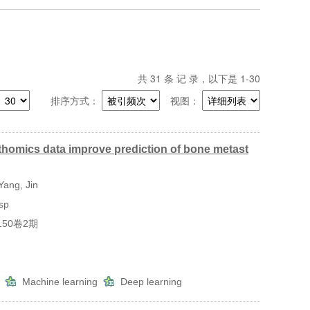
共
31
条 记 录，以下是 1-30
排序方式：
视图：
thomics data improve prediction of bone metast
Yang, Jin
sp
年150卷2期
s
Machine learning
Deep learning