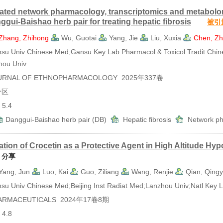
rated network pharmacology, transcriptomics and metabolom
ggui-Baishao herb pair for treating hepatic fibrosis
被引
Zhang, Zhihong
Wu, Guotai
Yang, Jie
Liu, Xuxia
Chen, Zh
Univ Chinese Med;Gansu Key Lab Pharmacol & Toxicol Tradit Chinese
hou Univ
RNAL OF ETHNOPHARMACOLOGY 2025年337卷
分区
5.4
Danggui-Baishao herb pair (DB)
Hepatic fibrosis
Network p
ation of Crocetin as a Protective Agent in High Altitude 
分享
Yang, Jun
Luo, Kai
Guo, Ziliang
Wang, Renjie
Qian, Qing
Univ Chinese Med;Beijing Inst Radiat Med;Lanzhou Univ;Natl Key L
RMACEUTICALS 2024年17卷8期
4.8