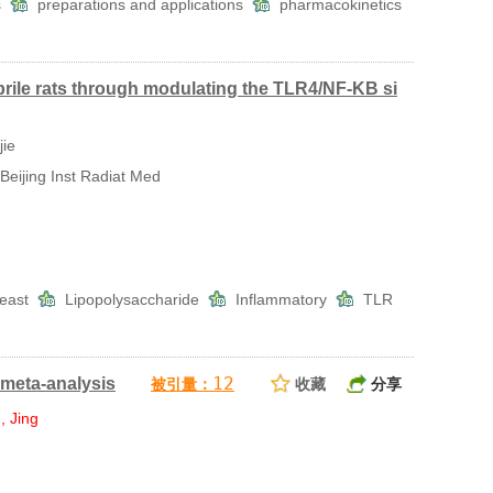
es
preparations and applications
pharmacokinetics
ebrile rats through modulating the TLR4/NF-KB si
ie
eijing Inst Radiat Med
yeast
Lipopolysaccharide
Inflammatory
TLR
12
A meta-analysis
被引量：
收藏
分享
, Jing