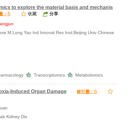
ics to explore the material basis and mechanis
6
量：
收藏
分享
engjun
 M;Long Yao Ind Innovat Res Inst;Beijing Univ Chinese
harmacology
Transcriptomics
Metabolomics
6
Hypoxia-Induced Organ Damage
被引量：
yuan
ab Kidney Dis