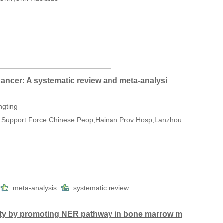
ancer: A systematic review and meta-analysi
ngting
 Support Force Chinese Peop;Hainan Prov Hosp;Lanzhou
s
meta-analysis
systematic review
city by promoting NER pathway in bone marrow m