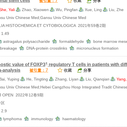
7
al stem cells
被引量：
收藏
分享
She, Yali
Zhao, Xiaowen
Wu, Pingfan
Xue, Ling
Liu, Zhe
 Univ Chinese Med;Gansu Univ Chinese Med
A HISTOCHEMICA ET CYTOBIOLOGICA 2021年59卷2期
.49
astragalus polysaccharide
formaldehyde
bone marrow mese
d breakage
DNA-protein crosslinks
micronucleus formation
+
ostic value of FOXP3
regulatory T cells in patients with d
7
-analysis
被引量：
收藏
分享
Bai, Yuping
He, Tingting
Zhang, Liyan
Liu, Qianqian
Yang,
Univ Chinese Med;Hebei Cangzhou Hosp Integrated Tradit Chines
 OPEN 2022年12卷9期
分区
2.9
lymphoma
immunology
haematology