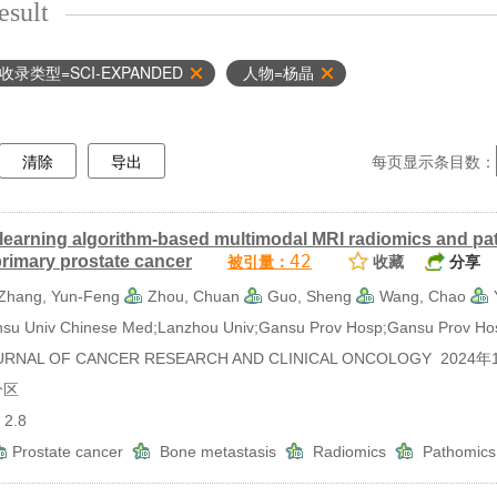
esult
收录类型=SCI-EXPANDED
人物=杨晶
清除
导出
每页显示条目数：
learning algorithm-based multimodal MRI radiomics and pa
42
primary prostate cancer
被引量：
收藏
分享
Zhang, Yun-Feng
Zhou, Chuan
Guo, Sheng
Wang, Chao
 Univ Chinese Med;Lanzhou Univ;Gansu Prov Hosp;Gansu Prov Ho
NAL OF CANCER RESEARCH AND CLINICAL ONCOLOGY 2024
分区
2.8
Prostate cancer
Bone metastasis
Radiomics
Pathomic