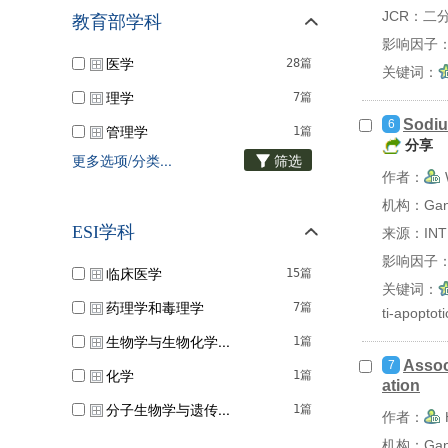
JCR：二
教育部学科
影响因子：
医学
28篇
关键词：
理学
7篇
Sodiu
6
管理学
1篇
分享
更多选项/分类...
筛选
作者：
机构：Gansu 
ESI学科
来源：INTE
影响因子：
临床医学
15篇
关键词：
药理学和毒理学
7篇
ti-apoptot
生物学与生物化学...
1篇
Assoc
7
化学
1篇
ation
分子生物学与遗传...
1篇
作者：
机构：Gansu 