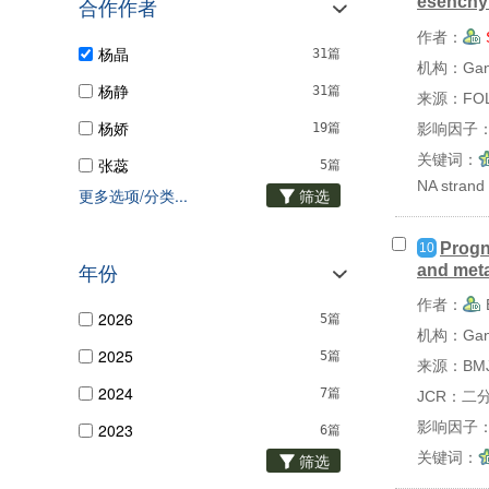
esenchym
免疫学
1篇
合作作者
作者：
多学科科学
1篇
杨晶
31篇
机构：Gansu
矫形技术
1篇
杨静
31篇
来源：FOLI
病理学
1篇
杨娇
影响因子：1
19篇
小儿科学
1篇
关键词：
张蕊
5篇
NA stran
外科
1篇
更多选项/分类...
筛选
张敏
4篇
心脏和心血管系统...
1篇
李亚玲
3篇
Progn
10
化学，多学科
1篇
and meta
年份
舍雅莉
3篇
作者：
李小林
3篇
2026
5篇
机构：Gansu 
柳卓
3篇
2025
5篇
来源：BMJ
赵翊
2篇
2024
7篇
JCR：二
影响因子：
2023
6篇
关键词：
筛选
2022
4篇