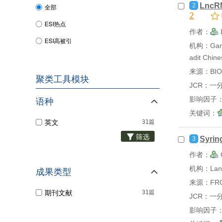
LncRN
2
全部
2
ESI热点
作者：
ESI高被引
机构：Gansu 
adit Chin
来源：BIOM
聚类工具模块
JCR：一
影响因子：
语种
关键词：
英文
31篇
筛选
Syrin
3
作者：
机构：Lanzho
成果类型
来源：FRON
期刊文献
31篇
JCR：一
影响因子：