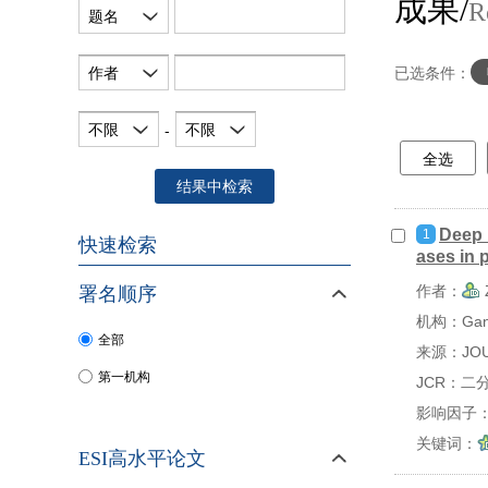
成果/
R
题名
作者
已选条件：
不限
不限
-
全选
结果中检索
Deep 
1
快速检索
ases in 
作者：
署名顺序
机构：Gansu
全部
来源：JOUR
第一机构
JCR：二
影响因子：
关键词：
ESI高水平论文