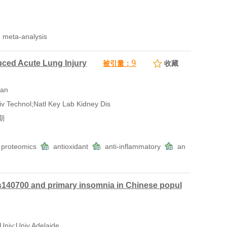
meta-analysis
9
uced Acute Lung Injury
被引量：
收藏
uan
 Technol;Natl Key Lab Kidney Dis
期
proteomics
antioxidant
anti-inflammatory
an
140700 and primary insomnia in Chinese popul
niv;Univ Adelaide