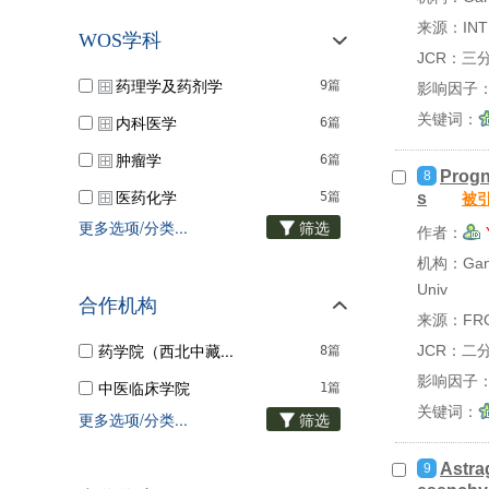
来源：INTE
WOS学科
JCR：三
药理学及药剂学
9篇
影响因子：2
关键词：
内科医学
6篇
肿瘤学
6篇
Progn
8
医药化学
5篇
s
被
更多选项/分类...
筛选
综合医学与补充医...
作者：
3篇
机构：Gansu 
植物学
3篇
Univ
合作机构
生物化学与分子生...
3篇
来源：FRON
医学研究和实验
2篇
药学院（西北中藏...
JCR：二
8篇
细胞生物学
影响因子：
2篇
中医临床学院
1篇
关键词：
更多选项/分类...
内分泌与代谢医学...
筛选
2篇
保健学与保健服务...
1篇
Astra
9