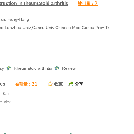
2
uction in rheumatoid arthritis
被引量：
ian, Fang-Hong
d;Lanzhou Univ;Gansu Univ Chinese Med;Gansu Prov Tr
way
Rheumatoid arthritis
Review
21
ies
被引量：
收藏
分享
, Kai
se Med