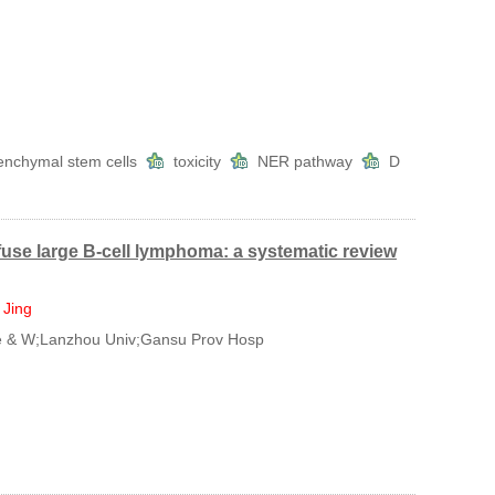
nchymal stem cells
toxicity
NER pathway
D
iffuse large B-cell lymphoma: a systematic review
 Jing
e & W;Lanzhou Univ;Gansu Prov Hosp