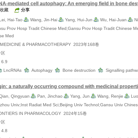
A-mediated cell autophagy: An emerging field in bone destr
收藏
分享
Lei, Hai-Tao
Wang, Jin-Hai
Yang, Hui-Jun
Wu, Hai-Juan
N
Prov Hosp Tradit Chinese Med;Gansu Prov Hosp Tradit Chinese Me
ese Med
EDICINE & PHARMACOTHERAPY 2023年168卷
分区
6.9
LncRNAs
Autophagy
Bone destruction
Signalling path
gin: a naturally occurring compound with medicinal propert
Qian, Qingyuan
Pan, Jinchao
Yang, Jun
Wang, Renjie
Luo
u Univ;Inst Radiat Med Sci;Beijing Univ Technol;Gansu Univ Chine
TIERS IN PHARMACOLOGY 2024年15卷
分区
4.8