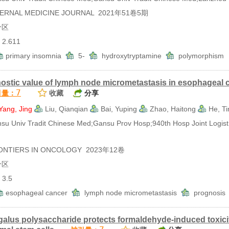
RNAL MEDICINE JOURNAL 2021年51卷5期
分区
.611
primary insomnia
5‐
hydroxytryptamine
polymorphism
ostic value of lymph node micrometastasis in esophageal c
7
引量：
收藏
分享
Yang, Jing
Liu, Qianqian
Bai, Yuping
Zhao, Haitong
He, Ti
Univ Tradit Chinese Med;Gansu Prov Hosp;940th Hosp Joint Logist
TIERS IN ONCOLOGY 2023年12卷
分区
3.5
esophageal cancer
lymph node micrometastasis
prognosi
galus polysaccharide protects formaldehyde-induced toxi