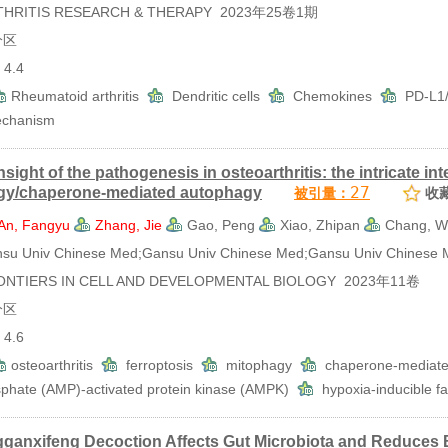
RITIS RESEARCH & THERAPY 2023年25卷1期
分区
4.4
Rheumatoid arthritis
Dendritic cells
Chemokines
PD-L1/
mechanism
sight of the pathogenesis in osteoarthritis: the intricate i
27
gy/chaperone-mediated autophagy
被引量：
收
An, Fangyu
Zhang, Jie
Gao, Peng
Xiao, Zhipan
Chang, W
 Univ Chinese Med;Gansu Univ Chinese Med;Gansu Univ Chinese 
TIERS IN CELL AND DEVELOPMENTAL BIOLOGY 2023年11卷
分区
4.6
osteoarthritis
ferroptosis
mitophagy
chaperone-mediat
hate (AMP)-activated protein kinase (AMPK)
hypoxia-inducible f
ganxifeng Decoction Affects Gut Microbiota and Reduces