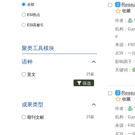
全部
Resea
2
收藏
ESI热点
作者：
ESI高被引
机构：Gansu
d
来源：FRON
聚类工具模块
JCR：一
语种
影响因子：
关键词：
英文
25篇
筛选
Resea
3
收藏
成果类型
作者：
期刊文献
机构：Gansu
25篇
来源：FRON
JCR：一