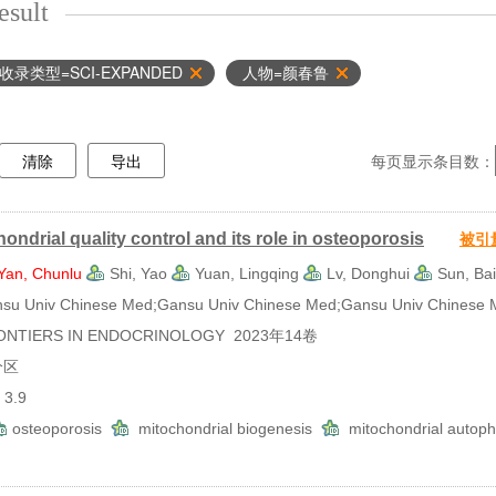
esult
收录类型=SCI-EXPANDED
人物=颜春鲁
清除
导出
每页显示条目数：
ondrial quality control and its role in osteoporosis
被引
Yan, Chunlu
Shi, Yao
Yuan, Lingqing
Lv, Donghui
Sun, Bai
 Univ Chinese Med;Gansu Univ Chinese Med;Gansu Univ Chinese M
TIERS IN ENDOCRINOLOGY 2023年14卷
分区
3.9
osteoporosis
mitochondrial biogenesis
mitochondrial auto