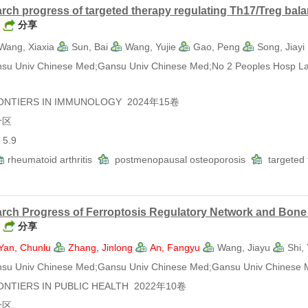
rch progress of targeted therapy regulating Th17/Treg ba
分享
Wang, Xiaxia
Sun, Bai
Wang, Yujie
Gao, Peng
Song, Jiayi
 Univ Chinese Med;Gansu Univ Chinese Med;No 2 Peoples Hosp La
TIERS IN IMMUNOLOGY 2024年15卷
分区
5.9
rheumatoid arthritis
postmenopausal osteoporosis
targeted
rch Progress of Ferroptosis Regulatory Network and Bone
分享
Yan, Chunlu
Zhang, Jinlong
An, Fangyu
Wang, Jiayu
Shi,
 Univ Chinese Med;Gansu Univ Chinese Med;Gansu Univ Chinese 
TIERS IN PUBLIC HEALTH 2022年10卷
分区