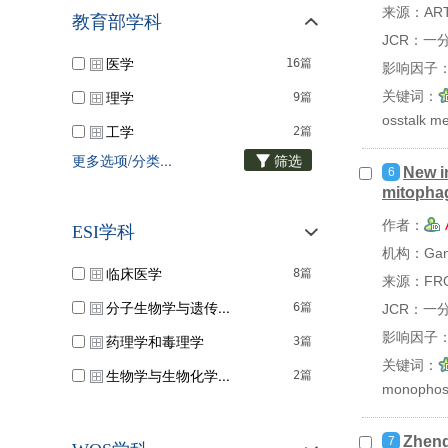
来源：ARTH
教育部学科
JCR：一
医学
16篇
影响因子：
理学
关键词：
9篇
osstalk 
工学
2篇
更多选项/分类...
筛选
New in
6
mitopha
作者：
ESI学科
机构：Gansu
临床医学
8篇
来源：FRON
分子生物学与遗传...
6篇
JCR：一
影响因子：
药理学和毒理学
3篇
关键词：
生物学与生物化学...
2篇
monophosp
免疫学
1篇
Zheng
微生物学
7
1篇