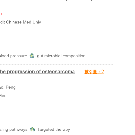
u
it Chinese Med Univ
lood pressure
gut microbial composition
2
 the progression of osteosarcoma
被引量：
o, Peng
Med
aling pathways
Targeted therapy