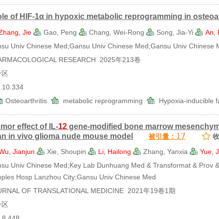
ole of HIF-1α in hypoxic metabolic reprogramming in osteoar
Zhang, Jie
Gao, Peng
Chang, Wei-Rong
Song, Jia-Yi
An,
 Univ Chinese Med;Gansu Univ Chinese Med;Gansu Univ Chinese M
RMACOLOGICAL RESEARCH 2025年213卷
分区
0.334
Osteoarthritis
metabolic reprogramming
Hypoxia-inducible 
mor effect of IL-
12
gene-modified bone marrow mesenchymal
17
 an in vivo glioma nude mouse model
被引量：
Wu, Jianjun
Xie, Shoupin
Li, Hailong
Zhang, Yanxia
Yue, J
Univ Chinese Med;Key Lab Dunhuang Med & Transformat & Prov & M
eoples Hosp Lanzhou City;Gansu Univ Chinese Med
NAL OF TRANSLATIONAL MEDICINE 2021年19卷1期
分区
.448