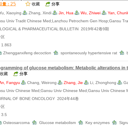
25
引量：
收藏
分享
Yu, Xiaoying
Zhang, Xindi
Jin, Hua
Wu, Zhiwei
Yan, Chunl
Univ Tradit Chinese Med;Lanzhou Petrochem Gen Hosp;Gansu Trad
OGICAL & PHARMACEUTICAL BULLETIN 2019年42卷9期
分区
.863
Zhengganxifeng decoction
spontaneously hypertensive rat
b
gramming of glucose metabolism: Metabolic alterations in
收藏
分享
An, Fangyu
Chang, Weirong
Zhang, Jie
Li, Zhonghong
Ga
 Univ Chinese Med;Gansu Univ Chinese Med;Gansu Univ Chinese 
RNAL OF BONE ONCOLOGY 2024年44卷
分区
3.5
Osteosarcoma
Glucose metabolism
Key enzymes
Sign