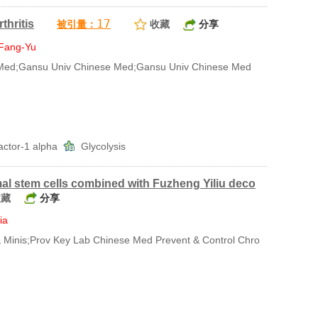
17
thritis
被引量：
收藏
分享
 Fang-Yu
ed;Gansu Univ Chinese Med;Gansu Univ Chinese Med
factor-1 alpha
Glycolysis
 stem cells combined with Fuzheng Yiliu deco
收藏
分享
ia
inis;Prov Key Lab Chinese Med Prevent & Control Chro