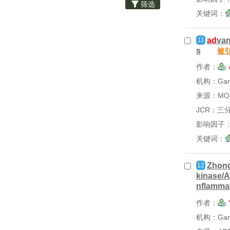
筛选
2022
2篇
关键词：
2021
1篇
ad
van
11
2019
1篇
s
被
2018
1篇
作者：
机构：Gansu
来源：MOLE
JCR：三
影响因子：
关键词：
Zhong
12
kinase/A
nflamma
作者：
机构：Gansu