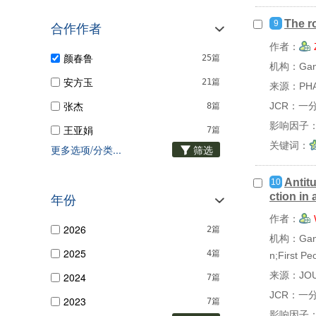
公共，环境，职业...
1篇
The r
9
风湿病学
1篇
合作作者
作者：
化学，多学科
1篇
颜春鲁
25篇
机构：Gansu
安方玉
21篇
来源：PHA
张杰
JCR：一
8篇
影响因子：1
王亚娟
7篇
关键词：
更多选项/分类...
筛选
王玉娟
7篇
王勇军
7篇
Antitu
10
ction in
年份
王亚军
7篇
作者：
王军燕
5篇
2026
2篇
机构：Gansu 
刘永琦
5篇
2025
4篇
n;First P
金华
5篇
来源：JOUR
2024
7篇
JCR：一
2023
7篇
影响因子：8