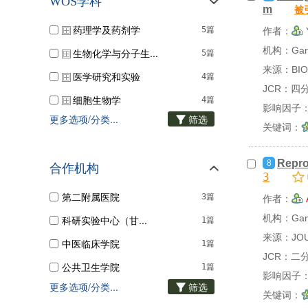
WOS学科
m
被
社会科学总论
1篇
药理学及药剂学
5篇
作者：
机构：Gansu 
生物化学与分子生...
5篇
来源：BIOL
医学研究和实验
4篇
JCR：四
细胞生物学
4篇
影响因子：1
更多选项/分类...
筛选
免疫学
3篇
关键词：
肿瘤学
2篇
Repro
8
合作机构
生物技术和应用微...
2篇
3
发育生理学
2篇
第二附属医院
3篇
作者：
内分泌与代谢医学...
2篇
机构：Gansu
科研实验中心（甘...
1篇
来源：JOU
遗传学与遗传
2篇
中医临床学院
1篇
JCR：二
解剖学与形态学
1篇
公共卫生学院
1篇
影响因子：
更多选项/分类...
微生物学
筛选
1篇
关键词：