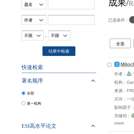
成果/
R
题名
作者
已选条件：
不限
不限
-
全选
结果中检索
Mitoch
1
快速检索
作者：
署名顺序
机构：Gansu
来源：FRON
全部
JCR：一
第一机构
影响因子：
关键词：
ssion
ESI高水平论文