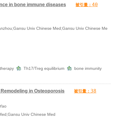
40
lance in bone immune diseases
被引量：
nzhou;Gansu Univ Chinese Med;Gansu Univ Chinese Me
 therapy
Th17/Treg equilibrium
bone immunity
38
 Remodeling in Osteoporosis
被引量：
 Yao
Med;Gansu Univ Chinese Med