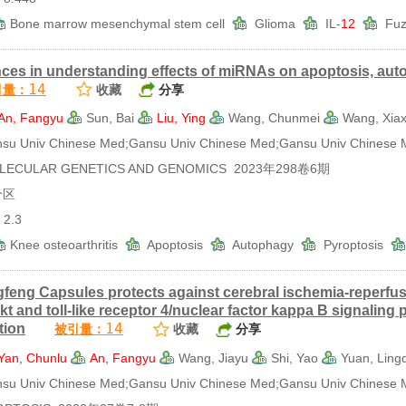
Bone marrow mesenchymal stem cell
Glioma
IL-
12
Fuz
ces in understanding effects of miRNAs on apoptosis, auto
14
引量：
收藏
分享
An, Fangyu
Sun, Bai
Liu, Ying
Wang, Chunmei
Wang, Xiax
 Univ Chinese Med;Gansu Univ Chinese Med;Gansu Univ Chinese 
CULAR GENETICS AND GENOMICS 2023年298卷6期
分区
2.3
Knee osteoarthritis
Apoptosis
Autophagy
Pyroptosis
feng Capsules protects against cerebral ischemia-reperfusi
kt and toll-like receptor 4/nuclear factor kappa B signaling
14
tion
被引量：
收藏
分享
Yan, Chunlu
An, Fangyu
Wang, Jiayu
Shi, Yao
Yuan, Ling
 Univ Chinese Med;Gansu Univ Chinese Med;Gansu Univ Chinese 