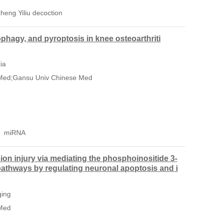
heng Yiliu decoction
phagy, and pyroptosis in knee osteoarthriti
ia
Med;Gansu Univ Chinese Med
miRNA
on injury via mediating the phosphoinositide 3-
 pathways by regulating neuronal apoptosis and i
qing
Med