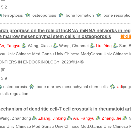
5.2
ferroptosis
osteoporosis
bone formation
bone resorpti
rch progress on the role of lncRNA-miRNA networks in reg
e marrow mesenchymal stem cells in osteoporosis
被引
An, Fangyu
Wang, Xiaxia
Wang, Chunmei
Liu, Ying
Sun, B
 Univ Chinese Med;Gansu Univ Chinese Med;Gansu Univ Chinese 
TIERS IN ENDOCRINOLOGY 2023年14卷
分区
3.9
osteoporosis
bone marrow mesenchymal stem cells
ad
ipog
stalk regulation
chanism of dendritic cell-T cell crosstalk in rheumatoid art
Wang, Zhandong
Zhang, Jinlong
An, Fangyu
Zhang, Jie
M
 Univ Chinese Med;Gansu Univ Chinese Med;Gansu Univ Chinese M