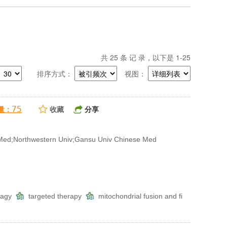
共
25
条 记 录，以下是 1-25
排序方式：
视图：
75
量：
收藏
分享
ed;Northwestern Univ;Gansu Univ Chinese Med
phagy
targeted therapy
mitochondrial fusion and fi