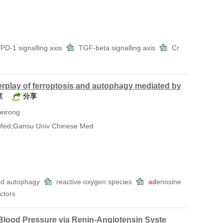
PD-1 signalling axis
TGF-beta signalling axis
Cr
nterplay of ferroptosis and autophagy mediated by
藏
分享
eirong
Med;Gansu Univ Chinese Med
ed autophagy
reactive oxygen species
ad
enosine
actors
 Blood Pressure
via
Renin-Angiotensin Syste