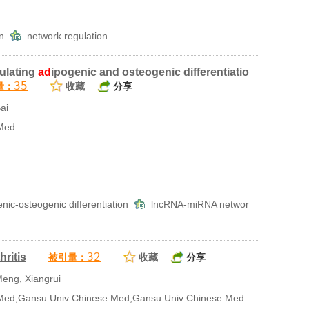
on
network regulation
ulating
ad
ipogenic and osteogenic differentiatio
35
量：
收藏
分享
ai
Med
enic-osteogenic differentiation
lncRNA-miRNA networ
32
hritis
被引量：
收藏
分享
eng, Xiangrui
ed;Gansu Univ Chinese Med;Gansu Univ Chinese Med