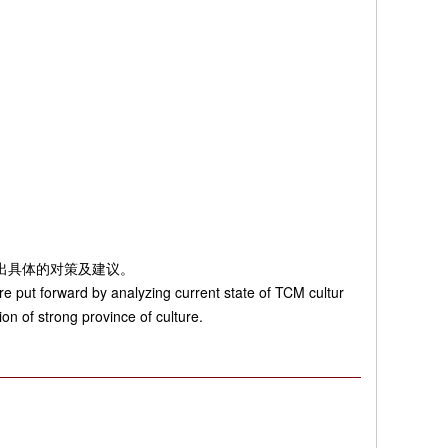
出具体的对策及建议。
e put forward by analyzing current state of TCM cultur
n of strong province of culture.