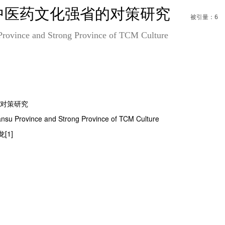
中医药文化强省的对策研究
被引量：6
Province and Strong Province of TCM Culture
对策研究
ansu Province and Strong Province of TCM Culture
[1]