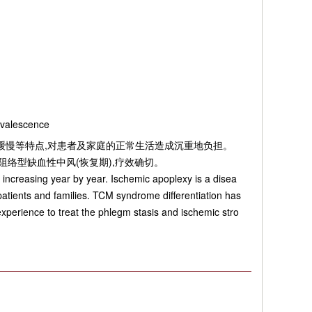
onvalescence
缓慢等特点,对患者及家庭的正常生活造成沉重地负担。
络型缺血性中风(恢复期),疗效确切。
 increasing year by year. Ischemic apoplexy is a disea
f patients and families. TCM syndrome differentiation has
xperience to treat the phlegm stasis and ischemic stro