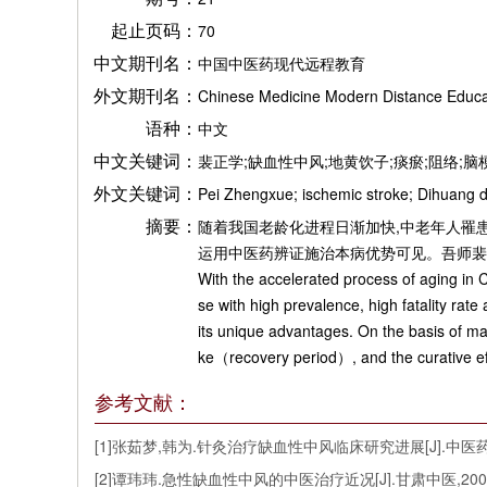
起止页码：
70
中文期刊名：
中国中医药现代远程教育
外文期刊名：
Chinese Medicine Modern Distance Educa
语种：
中文
中文关键词：
裴正学;缺血性中风;地黄饮子;痰瘀;阻络;脑
外文关键词：
Pei Zhengxue; ischemic stroke; Dihuang dri
摘要：
随着我国老龄化进程日渐加快,中老年人罹
运用中医药辨证施治本病优势可见。吾师裴
With the accelerated process of aging in C
se with high prevalence, high fatality rate
its unique advantages. On the basis of ma
ke（recovery period）, and the curative eff
参考文献：
[1]张茹梦,韩为.针灸治疗缺血性中风临床研究进展[J].中医药临床杂志
[2]谭玮玮.急性缺血性中风的中医治疗近况[J].甘肃中医,2007,20