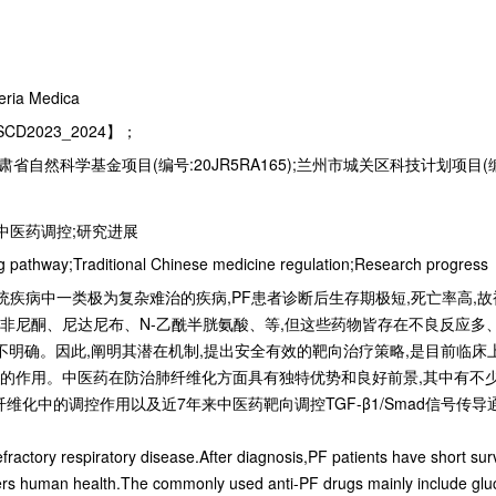
eria Medica
CD2023_2024】；
肃省自然科学基金项目(编号:20JR5RA165);兰州市城关区科技计划项目(编号:
;中医药调控;研究进展
g pathway;Traditional Chinese medicine regulation;Research progress
,PF)是呼吸系统疾病中一类极为复杂难治的疾病,PF患者诊断后生存期极短,死亡
非尼酮、尼达尼布、N-乙酰半胱氨酸、等,但这些药物皆存在不良反应多
明确。因此,阐明其潜在机制,提出安全有效的靶向治疗策略,是目前临床上治疗
作用。中医药在防治肺纤维化方面具有独特优势和良好前景,其中有不少中药
组织纤维化中的调控作用以及近7年来中医药靶向调控TGF-β1/Smad信
ractory respiratory disease.After diagnosis,PF patients have short survi
ers human health.The commonly used anti-PF drugs mainly include gluco