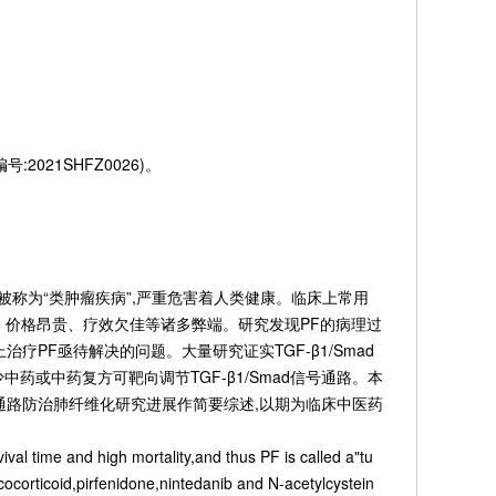
2021SHFZ0026)。
率高,故被称为“类肿瘤疾病”,严重危害着人类健康。临床上常用
、价格昂贵、疗效欠佳等诸多弊端。研究发现PF的病理过
PF亟待解决的问题。大量研究证实TGF-β1/Smad
或中药复方可靶向调节TGF-β1/Smad信号通路。本
号传导通路防治肺纤维化研究进展作简要综述,以期为临床中医药
val time and high mortality,and thus PF is called a"tu
corticoid,pirfenidone,nintedanib and N-acetylcystein