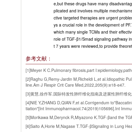
e,but these drugs have many disadvantages
plicated and involves multiple mechanism
ctive targeted therapies are urgent probl
ys a crucial role in the development of 
which many single TCMs and their effecti
role of TGF-β1/Smad signaling pathway in
t 7 years were reviewed,to provide theoret
参考文献：
[1]Meyer K C.Pulmonary fibrosis,part I:epidemiology,pa
[2]Raghu G,Remy-Jardin M,Richeldi L,et al.Idiopathic Pu
line.Am J Respir Crit Care Med,2022,205(9):e18-e47.
[3]黄慧,徐作军.国际特发性肺纤维化指南及进展性肺纤维化临床诊疗
[4]NIE Y,ZHANG D,QIAN F,et al.Corrigendum to"BaccatinⅢ
tiation"[Int Immunopharmacol.74(2019)105696].Int Im
[5]Morikawa M,Derynck R,Miyazono K.TGF-βand the TGF-β
[6]Saito A,Horie M,Nagase T.TGF-βSignaling in Lung Hea