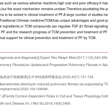
 such as various adverse reactions,high cost and poor efficacy.It has
s,but the exact mechanism remains unclear.Therefore,elucidating the p
ems to be solved in clinical treatment of PF.A large number of studies
PF.Traditional Chinese medicine(TCM)has unique advantages and good p
ve ingredients or TCM compounds can regulate TGF-β1/Smad signaling p
 PF and the research progress of TCM prevention and treatment of PF
ical support for clinical prevention and treatment of PF by TCM.
thogenesis,and diagnosis[J].Expert Rev Respir Med,2017,11(5):343-359
lmonary Fibrosis(an Update)and Progressive Pulmonary Fibrosis in Adu
指南摘译[J].中华结核和呼吸杂志,2022,45(7).721-724.
ameliorates bleomycin-induced pulmonary fibrosis via suppressing TG
munopharmacol,2022,104:108496.
Family:Context-Dependent Roles in Cell and Tissue Physiology.Cold 
lth and Disease.Int J Mol Sci,2018,19(8):2460.