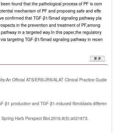
 been found that the pathological process of PF is com
otential mechanism of PF and proposing safe and effe
 have confirmed that TGF-β1/Smad signaling pathway pla
rospects in the prevention and treatment of PF,among
athway in a targeted way.In this paper,the regulatory
 via targeting TGF-β1/Smad signaling pathway in recen
.
lts:An Official ATS/ERS/JRS/ALAT Clinical Practice Guide
F-β1 production and TGF-β1-induced fibroblasts differen
Spring Harb Perspect Biol,2016,8(5):a021873.