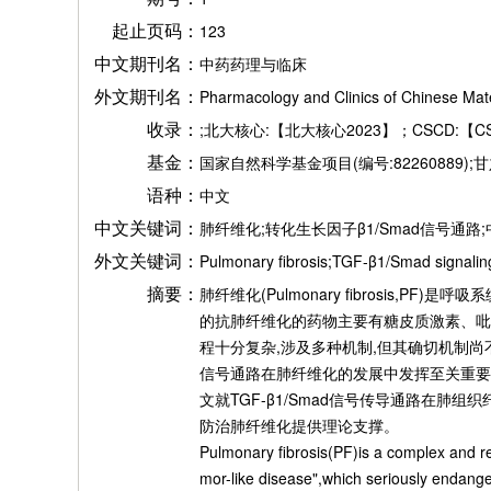
起止页码：
123
中文期刊名：
中药药理与临床
外文期刊名：
Pharmacology and Clinics of Chinese Mat
收录：
;北大核心:【北大核心2023】；CSCD:【CS
基金：
国家自然科学基金项目(编号:82260889);甘
语种：
中文
中文关键词：
肺纤维化;转化生长因子β1/Smad信号通路
外文关键词：
Pulmonary fibrosis;TGF-β1/Smad signalin
摘要：
肺纤维化(Pulmonary fibrosis
的抗肺纤维化的药物主要有糖皮质激素、吡
程十分复杂,涉及多种机制,但其确切机制尚不
信号通路在肺纤维化的发展中发挥至关重要的
文就TGF-β1/Smad信号传导通路在肺
防治肺纤维化提供理论支撑。
Pulmonary fibrosis(PF)is a complex and ref
mor-like disease",which seriously endang