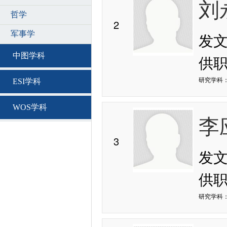
刘
哲学
2
发
军事学
中图学科
供
研究学科：
ESI学科
WOS学科
李
3
发
供
研究学科：