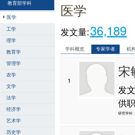
教育部学科
医学
医学
36,189
发文量:
工学
理学
学科概览
专家学者
机
教育学
管理学
宋
农学
1
发
文学
法学
供
经济学
研究学科：
艺术学
历史学