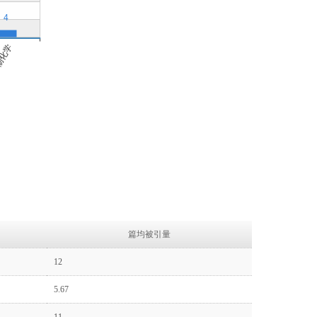
篇均被引量
12
5.67