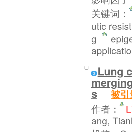
关键词：
utic resi
g
epige
applicat
Lung c
3
merging 
s
被引
作者：
L
ang, Tian