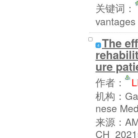
关键词：
vantage
The ef
4
rehabili
ure pati
作者：
L
机构：Gansu
nese Me
来源：AME
CH 202