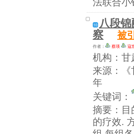
法联合小
八段锦
10
察
被
作者：
蔡瑛
寇
机构：甘
来源：《
年
关键词：
摘要：
目
的疗效.
组,每组