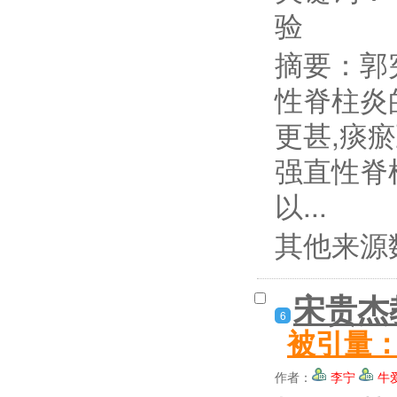
验
摘要：
郭
性脊柱炎
更甚,痰
强直性脊
以...
其他来源
宋贵杰
6
被引量
作者：
李宁
牛