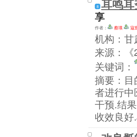
耳鸣耳
8
享
作者：
蔡瑛
寇
机构：甘
来源：《2
关键词：
摘要：
目
者进行中
干预.结
收效良好.