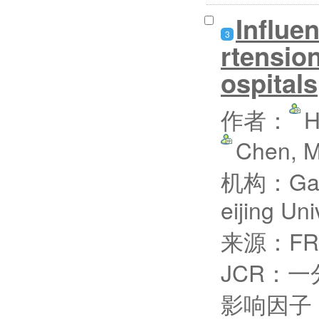
Influen
3
rtension
ospitals
作者：
H
Chen, 
机构：Gans
eijing U
来源：FRO
JCR：一
影响因子：