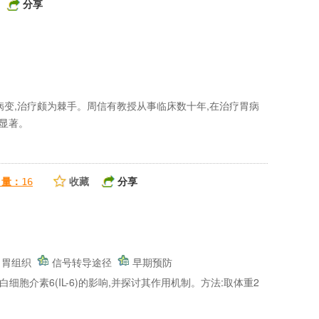
分享
病变,治疗颇为棘手。周信有教授从事临床数十年,在治疗胃病
显著。
收藏
分享
引量：
16
胃组织
信号转导途径
早期预防
白细胞介素6(IL-6)的影响,并探讨其作用机制。方法:取体重2