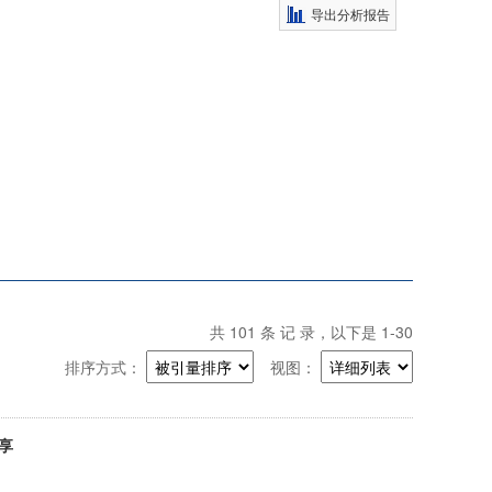
导出分析报告
共
101
条 记 录，以下是 1-30
排序方式：
视图：
享