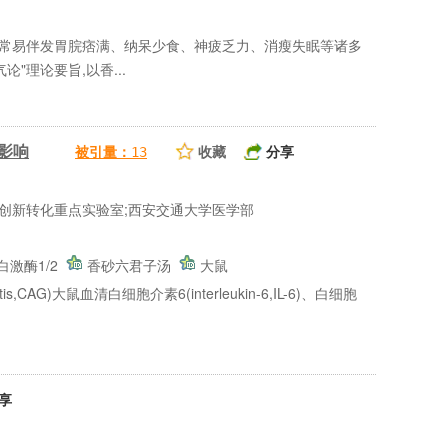
后常易伴发胃脘痞满、纳呆少食、神疲乏力、消瘦失眠等诸多
"理论要旨,以香...
的影响
收藏
分享
被引量：
13
创新转化重点实验室;西安交通大学医学部
白激酶1/2
香砂六君子汤
大鼠
,CAG)大鼠血清白细胞介素6(interleukin-6,IL-6)、白细胞
享