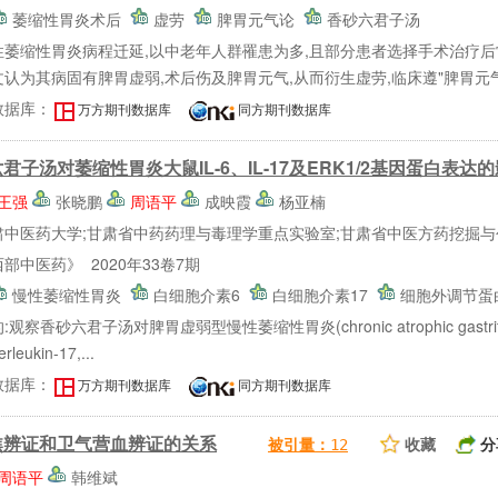
萎缩性胃炎术后
虚劳
脾胃元气论
香砂六君子汤
性萎缩性胃炎病程迁延,以中老年人群罹患为多,且部分患者选择手术治疗
认为其病固有脾胃虚弱,术后伤及脾胃元气,从而衍生虚劳,临床遵"脾胃元气论
数据库：
万方期刊数据库
同方期刊数据库
君子汤对萎缩性胃炎大鼠IL-6、IL-17及ERK1/2基因蛋白表达
王强
张晓鹏
周语平
成映霞
杨亚楠
肃中医药大学;甘肃省中药药理与毒理学重点实验室;甘肃省中医方药挖掘与
部中医药》 2020年33卷7期
慢性萎缩性胃炎
白细胞介素6
白细胞介素17
细胞外调节蛋
:观察香砂六君子汤对脾胃虚弱型慢性萎缩性胃炎(chronic atrophic gastritis
leukin-17,...
数据库：
万方期刊数据库
同方期刊数据库
焦辨证和卫气营血辨证的关系
收藏
分
被引量：
12
周语平
韩维斌