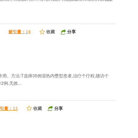
收藏
分享
被引量：
14
。方法:T选择35例湿热内壅型患者,治疗个疗程,随访个
,无效...
收藏
分享
引量：
13