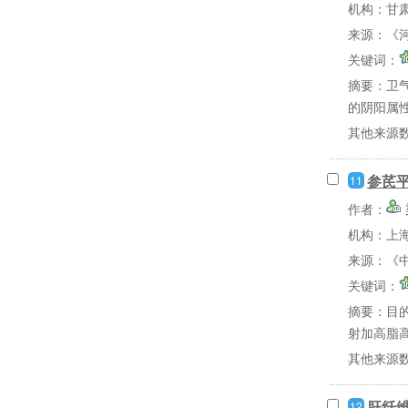
机构：甘
来源：《河
关键词：
摘要：
卫
的阴阳属性
其他来源
参芪
11
作者：
机构：上
来源：《中
关键词：
摘要：
目
射加高脂高
其他来源
肝纤
12