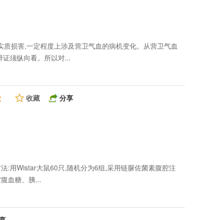
实质损害,一定程度上涉及营卫气血的病机变化。从营卫气血
证须纵向看。所以对...
收藏
分享
2
Wistar大鼠60只,随机分为6组,采用链脲佐菌素腹腔注
血糖、胰...
享