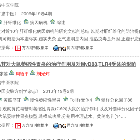
肃中医学院
肃中医》 2006年19卷4期
肝纤维化
病因病机
综述
过对近10年肝纤维化病因病机的研究文献的总结,以期对肝纤维化的防治提
机可概括为本虚标实,虚实夹杂,正气虚弱是内因,湿热疫毒是外因,正虚邪恋使
数据库：
万方期刊数据库
同方期刊数据库
苷对大鼠萎缩性胃炎的治疗作用及对MyD88,TLR4受体的影响
张莲
周语平
刘光炜
肃中医学院
国实验方剂学杂志》 2013年19卷2期
黄芪皂苷
慢性萎缩性胃炎
Toll样受体4
髓样分化因子88
:观察黄芪皂苷对萎缩性胃炎(CAG)大鼠的治疗作用,以及对髓样分化因子(MyD
大鼠萎缩性胃炎模型,造模成功后,分别用生理盐水、黄芪皂苷(14....
数据库：
万方期刊数据库
同方期刊数据库