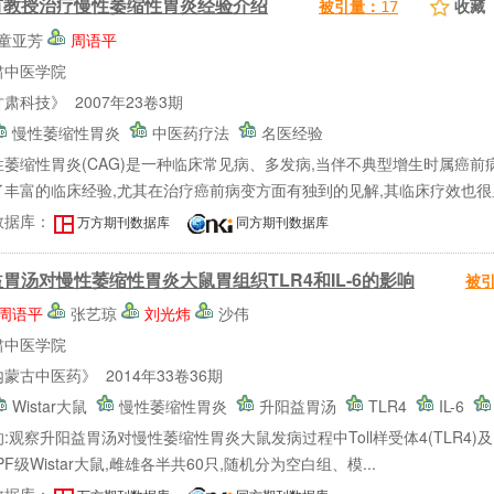
有教授治疗慢性萎缩性胃炎经验介绍
收藏
被引量：
17
童亚芳
周语平
肃中医学院
肃科技》 2007年23卷3期
慢性萎缩性胃炎
中医药疗法
名医经验
性萎缩性胃炎(CAG)是一种临床常见病、多发病,当伴不典型增生时属癌前
了丰富的临床经验,尤其在治疗癌前病变方面有独到的见解,其临床疗效也很
数据库：
万方期刊数据库
同方期刊数据库
胃汤对慢性萎缩性胃炎大鼠胃组织TLR4和IL-6的影响
被
周语平
张艺琼
刘光炜
沙伟
肃中医学院
蒙古中医药》 2014年33卷36期
Wistar大鼠
慢性萎缩性胃炎
升阳益胃汤
TLR4
IL-6
:观察升阳益胃汤对慢性萎缩性胃炎大鼠发病过程中Toll样受体4(TLR4)及
 SPF级Wistar大鼠,雌雄各半共60只,随机分为空白组、模...
数据库：