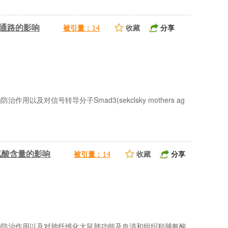
导通路的影响
收藏
分享
被引量：
14
及对信号转导分子Smad3(sekclsky mothers ag
氨酸含量的影响
收藏
分享
被引量：
14
化的防治作用以及对肺纤维化大鼠肺功能及血清和组织羟脯氨酸