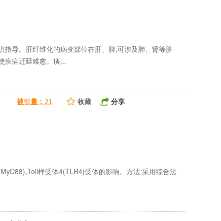
供指导。肝纤维化的病变部位在肝、脾,可涉及肺、肾等脏
疾病迁延难愈。痰...
收藏
分享
被引量：
21
88),Toll样受体4(TLR4)受体的影响。方法:采用综合法