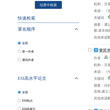
机构：甘
结果中检索
来源：《甘
关键词：
快速检索
摘要：
通
署名顺序
腑,基本病
其他来源
全部
黄芪皂
2
第一作者
作者：
通讯作者
机构：甘
来源：《中
ESI高水平论文
关键词：
摘要：
目的
造模,建立
全部
其他来源
ESI热点
ESI高被引