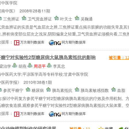
肃中医学院
南中医》 2008年28卷11期
三焦辨证
卫气营血辨证
叶天士
吴鞠通
气营血辨证的实质是气血层次之辨,三焦辨证重点揭示脏腑的功能失常及其
,辨析病变部位层次之浅深,阴阳偏衰之轻重,卫气营血辨证须横向看,三焦辨
数据库：
万方期刊数据库
同方期刊数据库
平糖宁对实验性2型糖尿病大鼠胰岛素抵抗的影响
被引量：
1
梁治学
胡燕
周语平
李其忠
海中医药大学;平凉医学高等专科学校;甘肃中医学院
医药学报》 2010年38卷1期
参芪平糖宁
糖尿病
胰岛素抵抗
胰岛素敏感指数
血脂
的:探讨中药复方参芪平糖宁对2型糖尿病胰岛素抵抗的疗效及作用机制。方法:用
糖饮食造膜,观察参芪平糖宁对实验性2型糖尿病胰岛素抵抗大鼠体重、空腹
数据库：
万方期刊数据库
同方期刊数据库
维化动物模型制作的研究进展
收藏
分