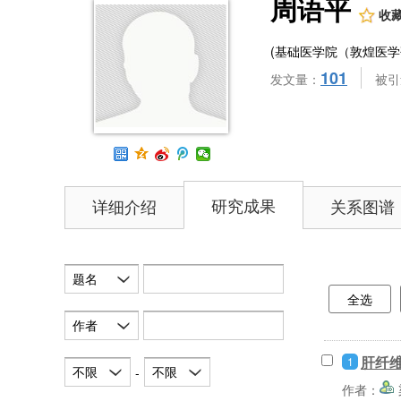
周语平
收
(基础医学院（敦煌医学
101
发文量：
被引
研究成果
详细介绍
关系图谱
题名
全选
作者
肝纤
1
不限
不限
-
作者：