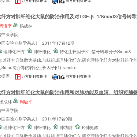
万方期刊数据库
同方期刊数据库
纤方对肺纤维化大鼠的防治作用及对TGF-β_1/Smad3信号转
周语平
杨成林
肃中医学院
国实验方剂学杂志》 2011年17卷12期
理肺化纤方
肺纤维化
转化生长因子β1,信号转导分子Smad3
:以经方升降散为基础,加味组成理肺化纤方,研究理肺化纤方对肺纤维化的防治作用以
pp3,Smad3)介导的转化生长因子β1(transfo...
数据库：
万方期刊数据库
同方期刊数据库
化纤方对肺纤维化大鼠的防治作用和对肺功能及血清、组织羟脯
杨成林
周语平
肃中医学院
国实验方剂学杂志》 2011年17卷9期
理肺化纤方
肺纤维化
肺功能
羟脯氨酸
的:以经方升降散为基础,加味组成理肺化纤方,研究理肺化纤方对肺纤维