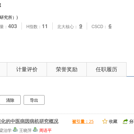
藏
研究所）)
403
11
9
6
量：
H指数：
北大核心：
CSCD：
计量评价
荣誉奖励
任职履历
清除
导出
维化的中医病因病机研究概况
收藏
分
被引量：
25
梁治学
王晓萍
周语平