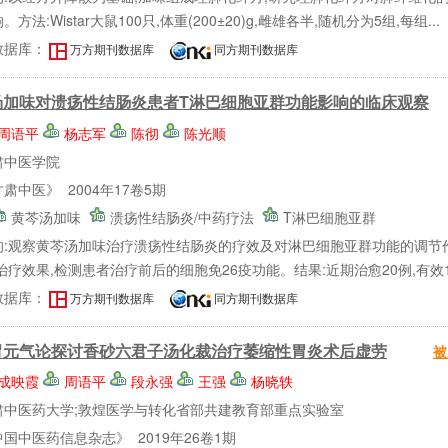
方法:Wistar大鼠100只,体重(200±20)g,雌雄各半,随机分为5组,每组...
数据库：
万方期刊数据库
同方期刊数据库
汤加味对溃疡性结肠炎患者T淋巴细胞亚群功能影响的临床观察
周语平
杨志军
陈彻
陈光顺
肃中医学院
肃中医》 2004年17卷5期
黄芩汤加味
溃疡性结肠炎/中药疗法
T淋巴细胞亚群
的:观察黄芩汤加味治疗溃疡性结肠炎的疗效及对淋巴细胞亚群功能的调节作用
治疗效果,检测患者治疗前后的细胞免26疫功能。结果:近期治愈20例,有效12例
数据库：
万方期刊数据库
同方期刊数据库
胃元气论探讨香砂六君子汤化裁治疗萎缩性胃炎术后虚劳
被
成映霞
周语平
段永强
王强
杨晓轶
肃中医药大学;敦煌医学与转化省部共建教育部重点实验室
国中医药信息杂志》 2019年26卷1期