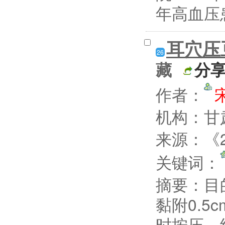
年高血压
耳穴压
26
藏
分
作者：
机构：甘
来源：《2
关键词：
摘要：
目
黏附0.5
时按压。结