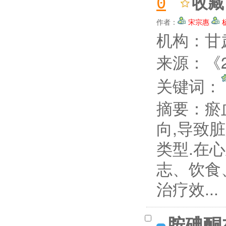
收藏
0
作者：
宋宗惠
机构：甘
来源：《2
关键词：
摘要：
瘀
向,导致
类型.在
志、饮食
治疗效...
胺碘酮