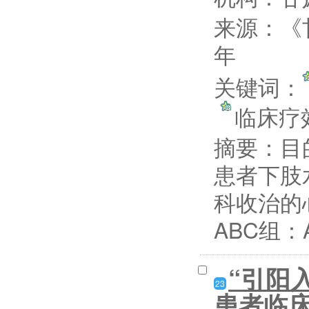
来源：《
年
关键词：
临床
摘要：
目
患者下肢水
科收治的
ABC组：
“引阳
23
患者临