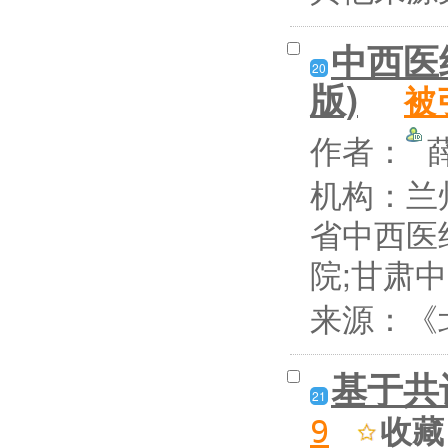
中西医
20
版)
被
作者：
机构：兰
省中西医
院;甘肃
来源：《北
基于共
21
收藏
9