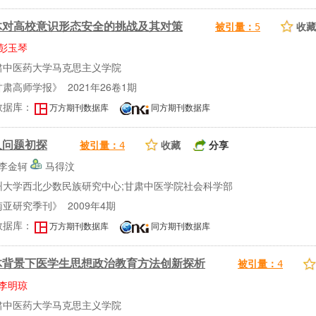
体对高校意识形态安全的挑战及其对策
收藏
被引量：
5
彭玉琴
肃中医药大学马克思主义学院
肃高师学报》 2021年26卷1期
数据库：
万方期刊数据库
同方期刊数据库
人问题初探
收藏
分享
被引量：
4
李金轲
马得汶
州大学西北少数民族研究中心;甘肃中医学院社会科学部
亚研究季刊》 2009年4期
数据库：
万方期刊数据库
同方期刊数据库
体背景下医学生思想政治教育方法创新探析
被引量：
4
李明琼
肃中医药大学马克思主义学院