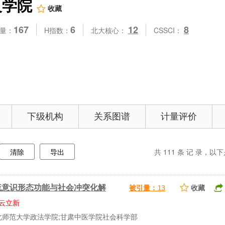
义学院
收藏
167
6
12
8
量：
H指数：
北大核心：
CSSCI：
下级机构
关系图谱
计量评价
清除
导出
共
111
条 记 录，以下是
流意识形态功能与社会冲突化解
收藏
被引量：
13
云立新
北师范大学政法学院;甘肃中医学院社会科学部