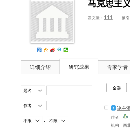
马克思主
111
发文量：
被引
研究成果
详细介绍
专家学者
全选
题名
作者
论主
1
作者：
不限
不限
-
机构：西