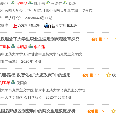
陈奕汀
罗中华
魏全伟
侯浩佳
蔡煜
肃中医药大学公共卫生学院;甘肃中医药大学马克思主义学院
生经济研究》 2023年40卷11期
数据库：
万方期刊数据库
同方期刊数据库
思政理念下大学生职业生涯规划课程改革探究
被引量：
7
王世栋
辛明霞
李广远
肃中医药大学学工部;甘肃中医药大学马克思主义学院
业与保障》 2020年14期
机理·路径:数智化在“大思政课”中的运用
收
被引量：
7
彭玉琴
倪国良
州大学马克思主义学院;甘肃中医药大学马克思主义学院
州大学学报(社会科学版)》 2025年53卷4期
建国后邦级区划变动中的两次重组浪潮探析
被引量：
5