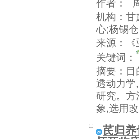
作者：
机构：甘
心;杨锡
来源：《亚
关键词：
摘要：
目
透动力学
研究。方
象,选用改
芪归养
20