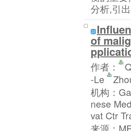
分析,引出
Influe
22
of malig
pplicati
作者：
Q
-Le
Zho
机构：Gansu
nese Med
vat Ctr T
来源：MED