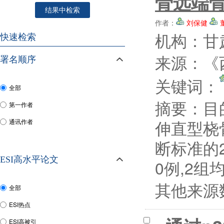
骨远端
结果中检索
作者：
刘保健
机构：甘
快速检索
来源：《西
署名顺序
关键词：
全部
摘要：
目
第一作者
伸直型桡骨
通讯作者
断标准的2
ESI高水平论文
0例,2组
其他来源
全部
ESI热点
ESI高被引