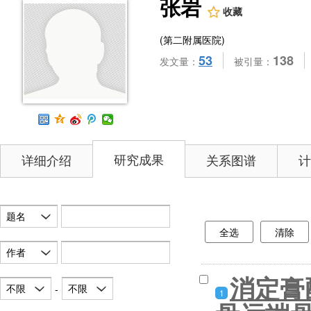
张岩
收藏
(第二附属医院)
53
138
发文量：
被引量：
研究成果
详细介绍
关系图谱
计
题名
全选
清除
作者
消定膏
不限
不限
-
1