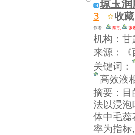
琼玉润
14
收藏
3
作者：
陈凯
张
机构：甘
来源：《西
关键词：
高效液
摘要：
目
法以浸泡
体中毛蕊
率为指标