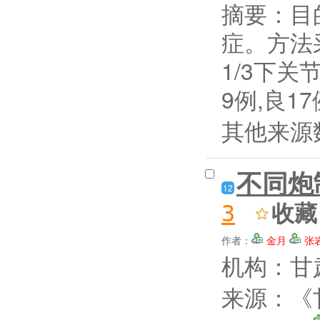
摘要：
目
症。方法
1/3下关
9例,良17
其他来源
不同炮
12
收藏
3
作者：
金月
张
机构：甘
来源：《甘