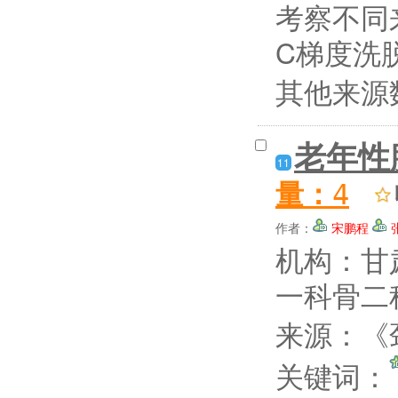
考察不同
C梯度洗脱
其他来源
老年性
11
量：
4
作者：
宋鹏程
机构：甘
一科骨二
来源：《颈
关键词：