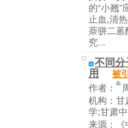
的“小翘
止血,清
萘骈二蒽
究...
不同分
4
用
被
作者：
机构：甘
学;甘肃
来源：《中