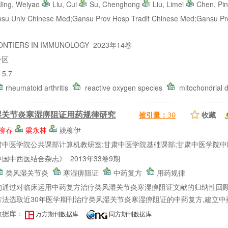
Jing, Weiyao
Liu, Cui
Su, Chenghong
Liu, Limei
Chen, Pi
Univ Chinese Med;Gansu Prov Hosp Tradit Chinese Med;Gansu Prov
TIERS IN IMMUNOLOGY 2023年14卷
分区
5.7
rheumatoid arthritis
reactive oxygen species
mitochondrial
湿关节炎寒湿痹阻证用药规律研究
收藏
被引量：
30
柳春
梁永林
姚柳伊
肃中医学院公共课部计算机教研室;甘肃中医学院基础课部;甘肃中医学院中
国中西医结合杂志》 2013年33卷9期
类风湿关节炎
寒湿痹阻证
中药复方
用药规律
的通过对临床运用中药复方治疗类风湿关节炎寒湿痹阻证文献的归纳性回顾
法选取近30年医学期刊治疗类风湿关节炎寒湿痹阻证的中药复方,建立中药复
数据库：
万方期刊数据库
同方期刊数据库