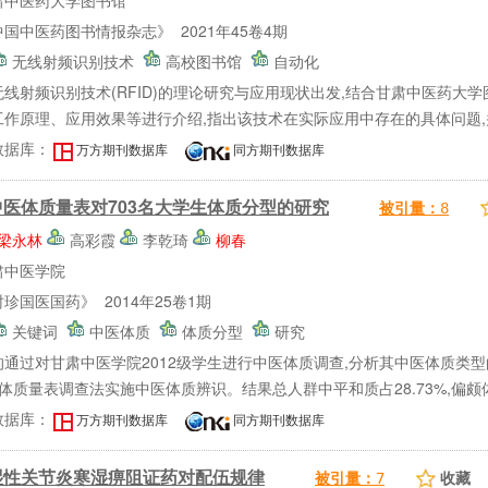
肃中医药大学图书馆
国中医药图书情报杂志》 2021年45卷4期
无线射频识别技术
高校图书馆
自动化
无线射频识别技术(RFID)的理论研究与应用现状出发,结合甘肃中医药大学
作原理、应用效果等进行介绍,指出该技术在实际应用中存在的具体问题,并
数据库：
万方期刊数据库
同方期刊数据库
中医体质量表对703名大学生体质分型的研究
被引量：
8
梁永林
高彩霞
李乾琦
柳春
肃中医学院
珍国医国药》 2014年25卷1期
关键词
中医体质
体质分型
研究
的通过对甘肃中医学院2012级学生进行中医体质调查,分析其中医体质类
体质量表调查法实施中医体质辨识。结果总人群中平和质占28.73%,偏颇体质占
数据库：
万方期刊数据库
同方期刊数据库
湿性关节炎寒湿痹阻证药对配伍规律
收藏
被引量：
7