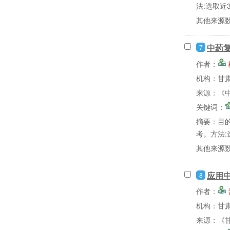
法:选取近
其他来源
中药复
7
作者：
机构：甘
来源：《中
关键词：
摘要：
目
考。方法:
其他来源
应用
8
作者：
机构：甘
来源：《甘