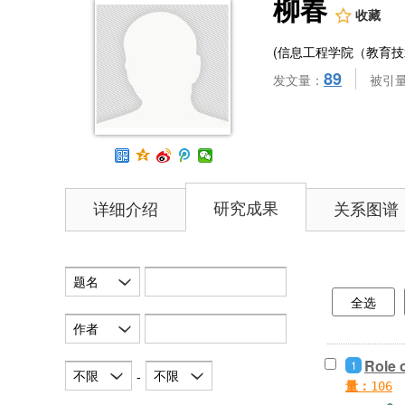
柳春
收藏
(信息工程学院（教育技
89
发文量：
被引
研究成果
详细介绍
关系图谱
题名
全选
作者
Role 
1
不限
不限
-
量：
106