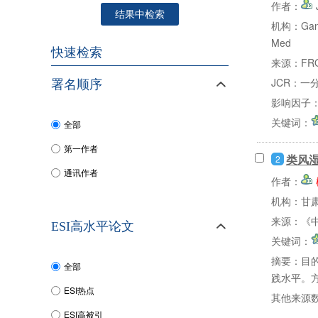
作者：
结果中检索
机构：Gansu 
Med
快速检索
来源：FRON
JCR：一
署名顺序
影响因子：
关键词：
全部
第一作者
类风
2
通讯作者
作者：
机构：甘
来源：《中
ESI高水平论文
关键词：
摘要：
目
全部
践水平。方
ESI热点
其他来源
ESI高被引