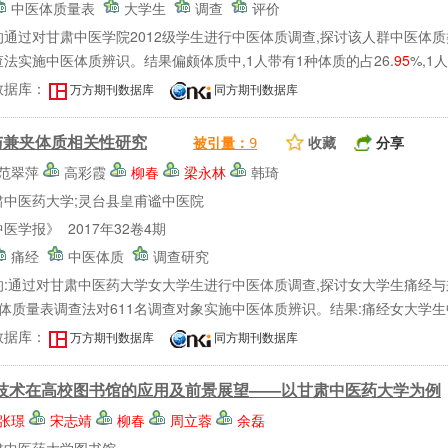
中医体质量表
大学生
调查
评价
的通过对甘肃中医学院2012级学生进行中医体质调查,探讨该人群中医体
法实施中医体质辨识。结果偏颇体质中,1人带有1种体质的占26.
95
%,1人
数据库：
万方期刊数据库
同方期刊数据库
与兼夹体质相关性研究
收藏
分享
被引量：
9
范翠萍
高彩霞
柳春
梁永林
韩琦
肃中医药大学;灵台县皇甫谧中医院
医学报》 2017年32卷4期
痛经
中医体质
调查研究
的:通过对甘肃中医药大学女大学生进行中医体质调查,探讨女大学生痛经与
体质量表调查法对611名调查对象实施中医体质辨识。结果:痛经女大学生中
数据库：
万方期刊数据库
同方期刊数据库
ID技术在高校图书馆的应用及前景展望——以甘肃中医药大学为例
张璟
宋志靖
柳春
周立蓉
余磊