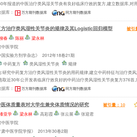
30年报道的中医治疗类风湿关节炎有良好临床疗效的复方,建立数据库,对用
数据库：
万方期刊数据库
同方期刊数据库
方治疗类风湿性关节炎的规律及其Logistic回归模型
被引
柳春
陈丽
梁永林
肃中医学院
国实验方剂学杂志》 2012年18卷21期
中药复方
类风湿性关节炎
规律
的:研究中药复方治疗类风湿性关节炎的用药规律,建立中药特征与治疗类
选取近30年公开发表临床疗效良好的中药治疗类风湿性关节炎复方376首,对复
数据库：
万方期刊数据库
同方期刊数据库
中医体质量表对大学生兼夹体质情况的研究
被引量：
10
漆亚学
梁永林
高彩霞
张云展
张迎君
肃中医学院
肃中医学院学报》 2013年30卷2期