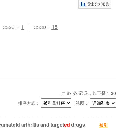
导出分析报告
1
15
CSSCI：
CSCD：
共
89
条 记 录，以下是 1-30
排序方式：
视图：
umatoid arthritis and target
ed
drugs
被引