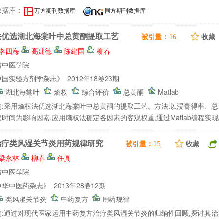
数据库：
万方期刊数据库
同方期刊数据库
法优选湖北海棠叶中总黄酮提取工艺
收藏
被引量：
16
李四海
高建德
陈建国
柳春
肃中医学院
国实验方剂学杂志》 2012年18卷23期
湖北海棠叶
熵权
综合评价
总黄酮
Matlab
的:采用熵权法优选湖北海棠叶中总黄酮的提取工艺。方法:以浸膏得率、
时间为影响因素,应用熵权法确定各因素的客观权重,通过Matlab编程实现提
治疗类风湿关节炎用药规律研究
收藏
被引量：
15
梁永林
柳春
任真
肃中医学院
华中医药杂志》 2013年28卷12期
类风湿关节炎
中药复方
用药规律
的:通过对现代医家运用中药复方治疗类风湿关节炎的归纳性回顾,探讨其